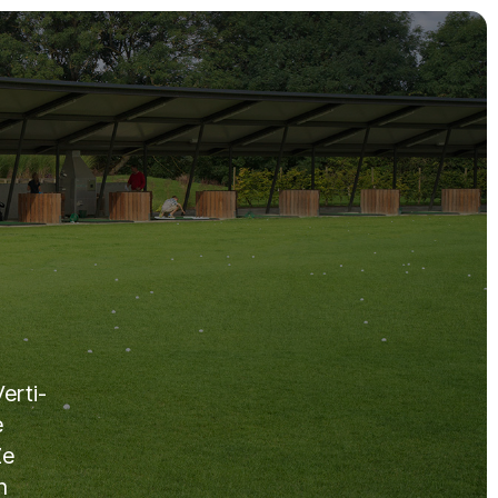
erti-
e
Ze
n