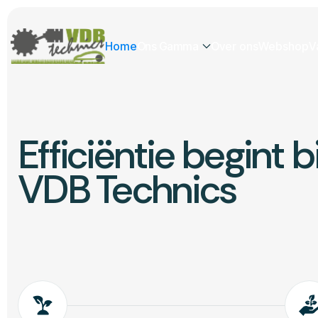
Home
Ons Gamma
Over ons
Webshop
V
Efficiëntie begint bi
VDB Technics