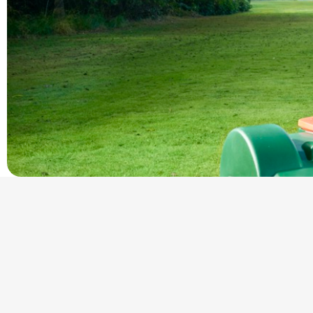
9
9
8
8
7
7
0
0